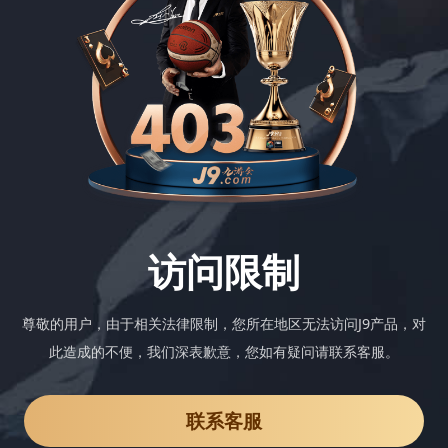
访问限制
尊敬的用户，由于相关法律限制，您所在地区无法访问J9产品，对
此造成的不便，我们深表歉意，您如有疑问请联系客服。
联系客服