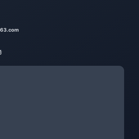
63.com
务